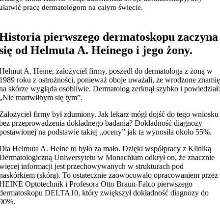
ułatwić pracę dermatologom na całym świecie.
Historia pierwszego dermatoskopu zaczyna
się od Helmuta A. Heinego i jego żony.
Helmut A. Heine, założyciel firmy, poszedł do dermatologa z żoną w
1989 roku z ostrożności, ponieważ oboje uważali, że wrodzone znamię
na skórze wygląda osobliwie. Dermatolog zerknął szybko i powiedział:
„Nie martwiłbym się tym”.
Założyciel firmy był zdumiony. Jak lekarz mógł dojść do tego wniosku
bez przeprowadzenia dokładnego badania? Dokładność diagnozy
postawionej na podstawie takiej „oceny” jak ta wynosiła około 55%.
Dla Helmuta A. Heine to było za mało. Dzięki współpracy z Kliniką
Dermatologiczną Uniwersytetu w Monachium odkrył on, że znacznie
więcej informacji jest przechowywanych w strukturach pod
naskórkiem (skórą). To ostatecznie zaowocowało opracowaniem przez
HEINE Optotechnik i Profesora Otto Braun-Falco pierwszego
dermatoskopu DELTA10, który zwiększył dokładność diagnozy do
90%.