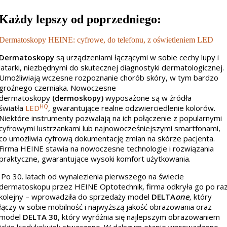
Każdy lepszy od poprzedniego:
Dermatoskopy HEINE: cyfrowe, do telefonu, z oświetleniem LED
Dermatoskopy
są urządzeniami łączącymi w sobie cechy lupy i
latarki, niezbędnymi do skutecznej diagnostyki dermatologicznej.
Umożliwiają wczesne rozpoznanie chorób skóry, w tym bardzo
groźnego czerniaka. Nowoczesne
dermatoskopy
(
dermoskopy)
wyposażone są w źródła
HQ
światła
LED
, gwarantujące realne odzwierciedlenie kolorów.
Niektóre instrumenty pozwalają na ich połączenie z popularnymi
cyfrowymi lustrzankami lub najnowocześniejszymi smartfonami,
co umożliwia cyfrową dokumentację zmian na skórze pacjenta.
Firma HEINE stawia na nowoczesne technologie i rozwiązania
praktyczne, gwarantujące wysoki komfort użytkowania.
Po 30. latach od wynalezienia pierwszego na świecie
dermatoskopu przez HEINE Optotechnik, firma odkryła go po ra
kolejny – wprowadziła do sprzedaży model
DELTA
one
,
który
łączy w sobie mobilność i najwyższą jakość obrazowania oraz
model
DELTA 30
, który wyróżnia się najlepszym obrazowaniem