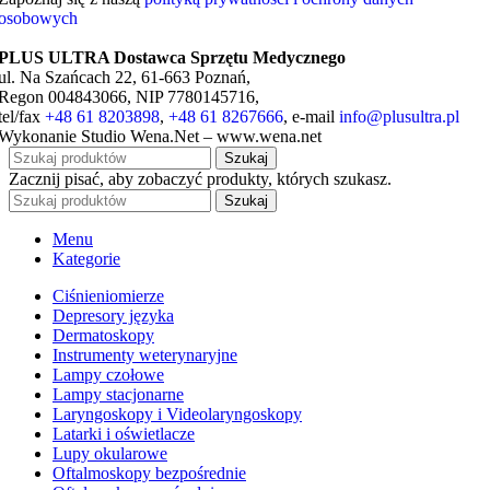
osobowych
PLUS ULTRA Dostawca Sprzętu Medycznego
ul. Na Szańcach 22, 61-663 Poznań,
Regon 004843066, NIP 7780145716,
tel/fax
+48 61 8203898
,
+48 61 8267666
, e-mail
info@plusultra.pl
Wykonanie Studio Wena.Net – www.wena.net
Szukaj
Zacznij pisać, aby zobaczyć produkty, których szukasz.
Szukaj
Menu
Kategorie
Ciśnieniomierze
Depresory języka
Dermatoskopy
Instrumenty weterynaryjne
Lampy czołowe
Lampy stacjonarne
Laryngoskopy i Videolaryngoskopy
Latarki i oświetlacze
Lupy okularowe
Oftalmoskopy bezpośrednie