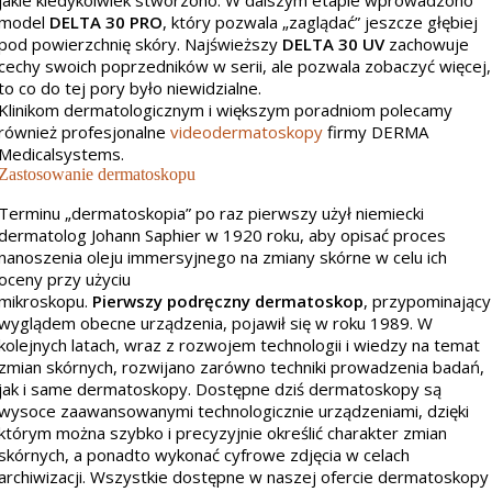
jakie kiedykolwiek stworzono. W dalszym etapie wprowadzono
model
DELTA 30 PRO
, który pozwala „zaglądać” jeszcze głębiej
pod powierzchnię skóry. Najświeższy
DELTA 30 UV
zachowuje
cechy swoich poprzedników w serii, ale pozwala zobaczyć więcej,
to co do tej pory było niewidzialne.
Klinikom dermatologicznym i większym poradniom polecamy
również profesjonalne
videodermatoskopy
firmy DERMA
Medicalsystems.
Zastosowanie dermatoskopu
Terminu „dermatoskopia” po raz pierwszy użył niemiecki
dermatolog Johann Saphier w 1920 roku, aby opisać proces
nanoszenia oleju immersyjnego na zmiany skórne w celu ich
oceny przy użyciu
mikroskopu.
Pierwszy
podręczny
dermatoskop
, przypominający
wyglądem obecne urządzenia, pojawił się w roku 1989. W
kolejnych latach, wraz z rozwojem technologii i wiedzy na temat
zmian skórnych, rozwijano zarówno techniki prowadzenia badań,
jak i same dermatoskopy. Dostępne dziś dermatoskopy są
wysoce zaawansowanymi technologicznie urządzeniami, dzięki
którym można szybko i precyzyjnie określić charakter zmian
skórnych, a ponadto wykonać cyfrowe zdjęcia w celach
archiwizacji. Wszystkie dostępne w naszej ofercie dermatoskopy