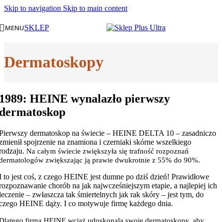
Skip to navigation
Skip to main content
MENU
SKLEP
Dermatoskopy
1989: HEINE wynalazło pierwszy
dermatoskop
Pierwszy dermatoskop na świecie – HEINE DELTA 10 – zasadniczo
zmienił spojrzenie na znamiona i czerniaki skórne wszelkiego
rodzaju.
Na całym świecie zwiększyła się trafność rozpoznań
dermatologów zwiększając ją prawie dwukrotnie z 55% do 90%.
I to jest coś, z czego HEINE jest dumne po dziś dzień! Prawidłowe
rozpoznawanie chorób na jak najwcześniejszym etapie, a najlepiej ich
leczenie – zwłaszcza tak śmiertelnych jak rak skóry – jest tym, do
czego HEINE dąży. I co motywuje firmę każdego dnia.
Dlatego firma HEINE wciąż udoskonala swoje dermatoskopy, aby